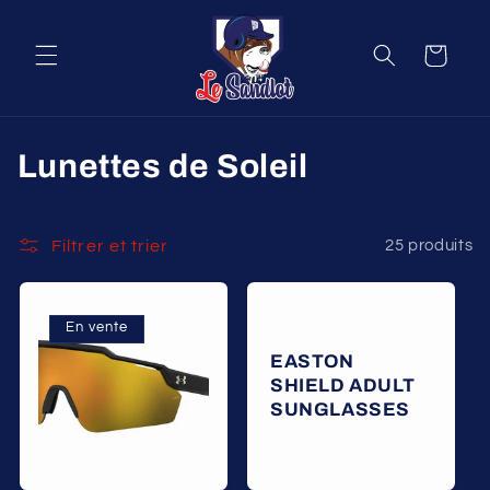
et
passer
au
Panier
contenu
C
Lunettes de Soleil
o
l
Filtrer et trier
25 produits
l
e
En vente
EASTON
c
SHIELD ADULT
SUNGLASSES
t
i