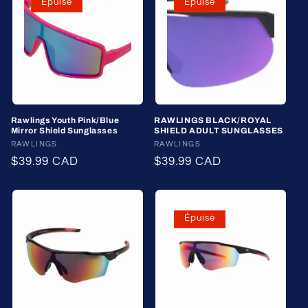
Épuisé
Épuisé
Rawlings Youth Pink/Blue
RAWLINGS BLACK/ROYAL
Mirror Shield Sunglasses
SHIELD ADULT SUNGLASSES
Fournisseur :
RAWLINGS
Fournisseur :
RAWLINGS
Prix
$39.99 CAD
Prix
$39.99 CAD
habituel
habituel
Épuisé