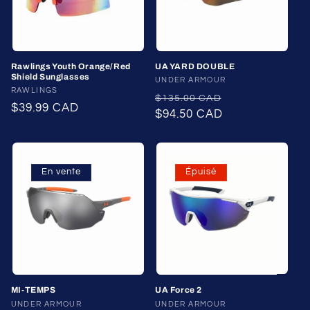
Rawlings Youth Orange/Red
UA YARD DOUBLE
Shield Sunglasses
Fournisseur :
UNDER ARMOUR
Fournisseur :
RAWLINGS
Prix
Prix
$135.00 CAD
Prix
$39.99 CAD
habituel
$94.50 CAD
promotionnel
habituel
En vente
Épuisé
MI-TEMPS
UA Force 2
Fournisseur :
UNDER ARMOUR
Fournisseur :
UNDER ARMOUR