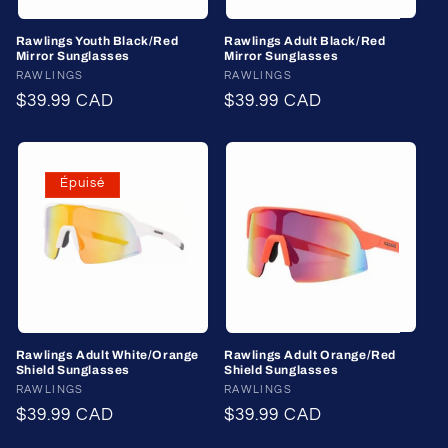
Rawlings Youth Black/Red
Rawlings Adult Black/Red
Mirror Sunglasses
Mirror Sunglasses
Fournisseur :
RAWLINGS
Fournisseur :
RAWLINGS
Prix
$39.99 CAD
Prix
$39.99 CAD
habituel
habituel
Épuisé
Rawlings Adult White/Orange
Rawlings Adult Orange/Red
Shield Sunglasses
Shield Sunglasses
Fournisseur :
RAWLINGS
Fournisseur :
RAWLINGS
Prix
$39.99 CAD
Prix
$39.99 CAD
habituel
habituel