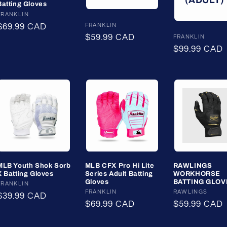
(ADULT)
Batting Gloves
Fournisseur :
FRANKLIN
Fournisseur :
FRANKLIN
Prix
$69.99 CAD
Prix
$59.99 CAD
Fournisseur :
FRANKLIN
habituel
Prix
$99.99 CAD
habituel
habituel
MLB Youth Shok Sorb
MLB CFX Pro Hi Lite
RAWLINGS
X Batting Gloves
Series Adult Batting
WORKHORSE
Gloves
BATTING GLOV
Fournisseur :
FRANKLIN
Fournisseur :
FRANKLIN
Fournisseur :
RAWLINGS
Prix
$39.99 CAD
Prix
$69.99 CAD
Prix
$59.99 CAD
habituel
habituel
habituel