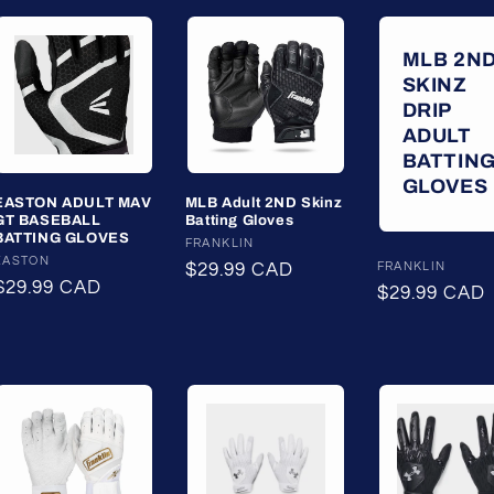
MLB 2N
SKINZ
DRIP
ADULT
BATTIN
GLOVES
EASTON ADULT MAV
MLB Adult 2ND Skinz
GT BASEBALL
Batting Gloves
BATTING GLOVES
Fournisseur :
FRANKLIN
Fournisseur :
EASTON
Fournisseur :
FRANKLIN
Prix
$29.99 CAD
Prix
$29.99 CAD
Prix
$29.99 CAD
habituel
habituel
habituel