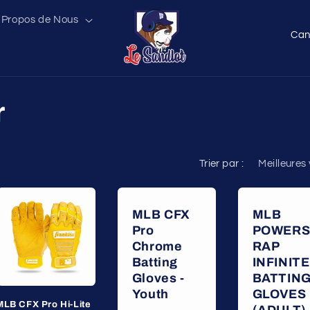
 Propos de Nous
P
a
y
s
r
/
r
é
Trier par :
g
i
MLB CFX
MLB
o
Pro
POWERS
n
Chrome
RAP
Batting
INFINITE
Gloves -
BATTIN
Youth
GLOVES
MLB CFX Pro Hi-Lite