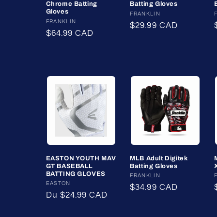
Chrome Batting
Batting Gloves
t
Gloves
Fournisseur :
FRANKLIN
Fournisseur :
FRANKLIN
Prix
$29.99 CAD
i
Prix
$64.99 CAD
habituel
habituel
o
n
:
EASTON YOUTH MAV
MLB Adult Digitek
GT BASEBALL
Batting Gloves
BATTING GLOVES
Fournisseur :
FRANKLIN
Fournisseur :
EASTON
Prix
$34.99 CAD
Prix
Du $24.99 CAD
habituel
habituel