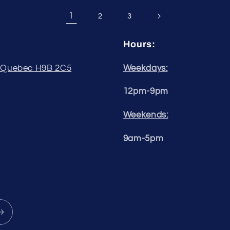
1
2
3
Hours:
, Quebec H9B 2C5
Weekdays:
12pm-9pm
Weekends:
9am-5pm