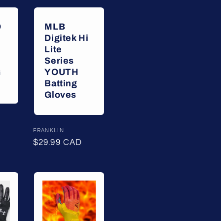
D
MLB
Digitek Hi
Lite
Series
G
YOUTH
Batting
Gloves
Fournisseur :
FRANKLIN
Prix
$29.99 CAD
habituel