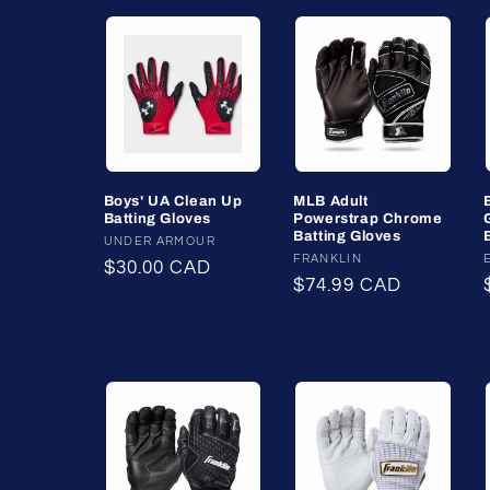
Boys' UA Clean Up
MLB Adult
Batting Gloves
Powerstrap Chrome
Batting Gloves
Fournisseur :
UNDER ARMOUR
Fournisseur :
FRANKLIN
Prix
$30.00 CAD
Prix
$74.99 CAD
habituel
habituel