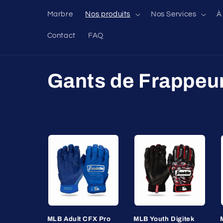
et
passer
Marbre
Nos produits
Nos Services
À
au
contenu
Contact
FAQ
C
Gants de Frappeu
o
l
l
e
c
MLB Adult CFX Pro
MLB Youth Digitek