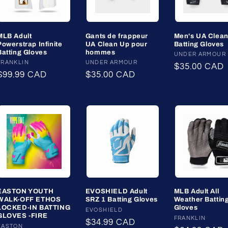
MLB Adult
Gants de frappeur
Men's UA Clea
Powerstrap Infinite
UA Clean Up pour
Batting Gloves
Batting Gloves
hommes
Fournisseur :
UNDER ARMOUR
Fournisseur :
FRANKLIN
Fournisseur :
UNDER ARMOUR
Prix
$35.00 CAD
Prix
$99.99 CAD
Prix
$35.00 CAD
habituel
habituel
habituel
EASTON YOUTH
EVOSHIELD Adult
MLB Adult All
WALK-OFF ETHOS
SRZ 1 Batting Gloves
Weather Battin
LOCKED-IN BATTING
Gloves
Fournisseur :
EVOSHIELD
GLOVES -FIRE
Fournisseur :
FRANKLIN
Prix
$34.99 CAD
Fournisseur :
EASTON