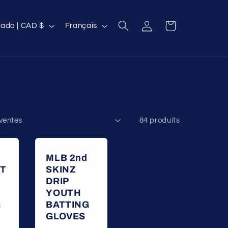
L
Connexion
Panier
Canada | CAD $
Français
a
n
g
u
e
84 produits
MLB 2nd
T
SKINZ
DRIP
YOUTH
G
BATTING
GLOVES