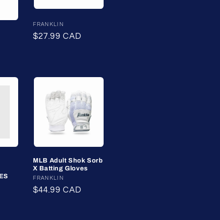
Fournisseur :
FRANKLIN
Prix
$27.99 CAD
habituel
MLB Adult Shok Sorb
X Batting Gloves
ES
Fournisseur :
FRANKLIN
Prix
$44.99 CAD
habituel