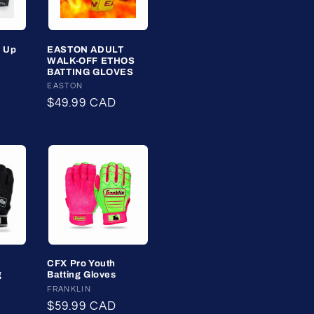
n Up
EASTON ADULT
WALK-OFF ETHOS
BATTING GLOVES
Fournisseur :
EASTON
Prix
$49.99 CAD
habituel
CFX Pro Youth
g
Batting Gloves
Fournisseur :
FRANKLIN
Prix
$59.99 CAD