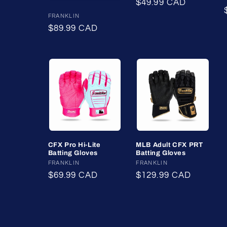
Prix
$49.99 CAD
habituel
Fournisseur :
FRANKLIN
Prix
$89.99 CAD
habituel
CFX Pro Hi-Lite
MLB Adult CFX PRT
Batting Gloves
Batting Gloves
Fournisseur :
FRANKLIN
Fournisseur :
FRANKLIN
Prix
$69.99 CAD
Prix
$129.99 CAD
habituel
habituel